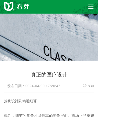
T
o
g
g
l
e
n
a
v
i
g
a
t
真正的医疗设计
i
o
n
发布日期：2024-04-09 17:20:47
830
笼统设计到精雕细琢
也许，细节的竞争才是最高的竞争层面。市场上品类繁